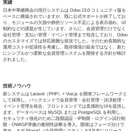
実績
日本中華總商会の現行システムは Odoo 13.0 コミュニティ版を
ベースに構築されていますが、既に公式サポートが終了してお
り、モジュールの欠損や静的リソース不足による表示崩れ、UI
制約などの課題が生じています。さらに、会員管理だけでなく
会社管理・支払い管理・イベント管理まで包含しており、Odoo
のカスタマイズでは対応困難な状況でした。そのため長期的な
運用コストや拡張性を考慮し、既存環境の延命ではなく、新た
にシンプルかつ柔軟な会員管理システムを開発する方針が検討
されました。
技術ノウハウ
新システムは Laravel（PHP）+ Vue.js を開発フレームワークと
して採用し、バックエンドで会員管理・会社管理・決済処理・
イベント管理を統合、フロントエンドでは直感的なUIを提供し
ます。データベースは MySQL または PostgreSQL を利用し、
セキュリティ強化のため二段階認証・IP制限・ログイン試行制
限・OWASP準拠の脆弱性診断を導入。開発はフェーズ分けで
進め、まず Phase1（会員管理システム）を5月末にリリース、