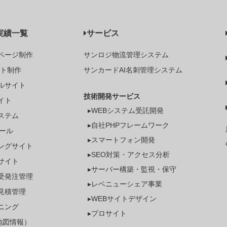
実績一覧
サービス
ページ制作
サンロジ物流管理システム
イト制作
サンカードAI名刺管理システム
ルサイト
技術開発サービス
イト
▸WEBシステム受託開発
ステム
▸自社PHPフレームワーク
ツール
▸スマートフォン開発
ングサイト
▸SEO対策・アクセス分析
サイト
▸サーバー構築・監視・保守
受発注管理
▸レベニューシェア事業
見積管理
▸WEBサイトデザイン
ーニング
▸プロサイト
（地図情報）