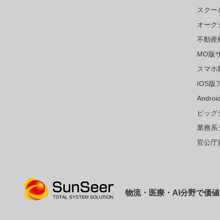
スクー
オーク
不動産
MO版
スマホ
IOS版
Andr
ビッグ
業務系
官公庁
物流・医療・AI分野で価