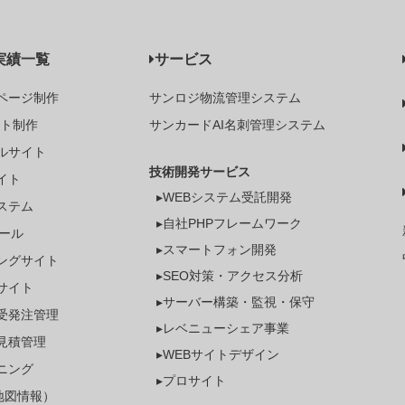
実績一覧
サービス
ページ制作
サンロジ物流管理システム
イト制作
サンカードAI名刺管理システム
ルサイト
技術開発サービス
イト
▸WEBシステム受託開発
ステム
▸自社PHPフレームワーク
ツール
▸スマートフォン開発
ングサイト
▸SEO対策・アクセス分析
サイト
▸サーバー構築・監視・保守
受発注管理
▸レベニューシェア事業
見積管理
▸WEBサイトデザイン
ーニング
▸プロサイト
（地図情報）