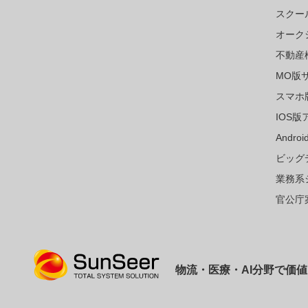
スクー
オーク
不動産
MO版
スマホ
IOS版
Andr
ビッグ
業務系
官公庁
物流・医療・AI分野で価